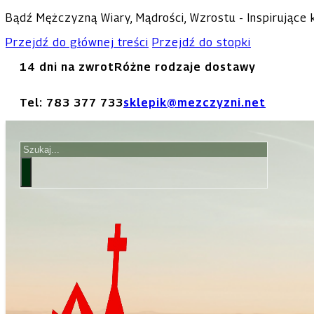
Bądź Mężczyzną Wiary, Mądrości, Wzrostu - Inspirujące
Przejdź do głównej treści
Przejdź do stopki
14 dni na zwrot
Różne rodzaje dostawy
Tel: 783 377 733
sklepik@mezczyzni.net
Szukaj