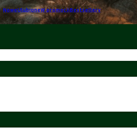
Nowe
Ulubione
W promocji
Bestsellery