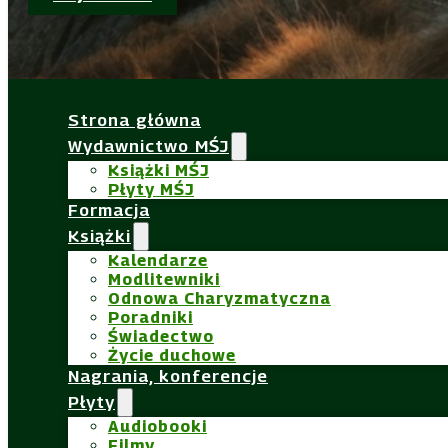
Strona główna
Wydawnictwo MŚJ
Książki MŚJ
Płyty MŚJ
Formacja
Książki
Kalendarze
Modlitewniki
Odnowa Charyzmatyczna
Poradniki
Świadectwo
Życie duchowe
Nagrania, konferencje
Płyty
Audiobooki
Filmy