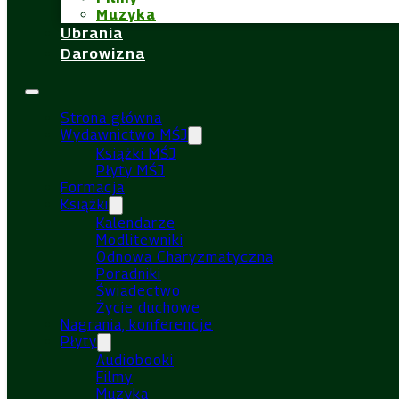
Muzyka
Ubrania
Darowizna
Strona główna
Wydawnictwo MŚJ
Książki MŚJ
Płyty MŚJ
Formacja
Książki
Kalendarze
Modlitewniki
Odnowa Charyzmatyczna
Poradniki
Świadectwo
Życie duchowe
Nagrania, konferencje
Płyty
Audiobooki
Filmy
Muzyka