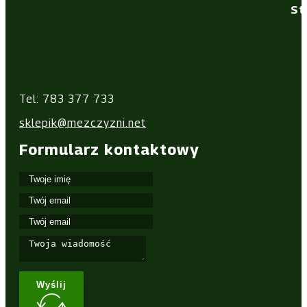
St
Tel: 783 377 733
sklepik@mezczyzni.net
Formularz kontaktowy
Wyślij