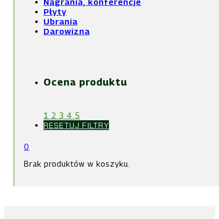
Nagrania, konferencje
Płyty
Ubrania
Darowizna
Ocena produktu
1
2
3
4
5
RESETUJ FILTRY
0
Brak produktów w koszyku.