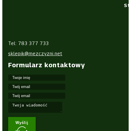
St
Tel: 783 377 733
sklepik@mezczyzni.net
Formularz kontaktowy
Wyślij