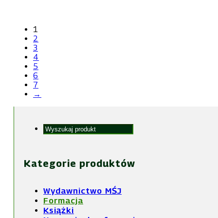
1
2
3
4
5
6
7
→
Szukaj...
Kategorie produktów
Wydawnictwo MŚJ
Formacja
Książki