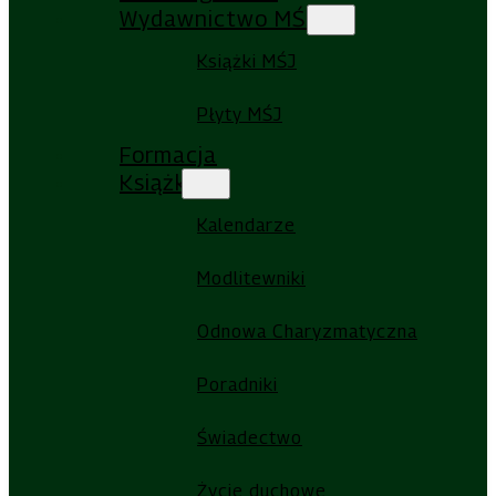
Wydawnictwo MŚJ
Książki MŚJ
Płyty MŚJ
Formacja
Książki
Kalendarze
Modlitewniki
Odnowa Charyzmatyczna
Poradniki
Świadectwo
Życie duchowe