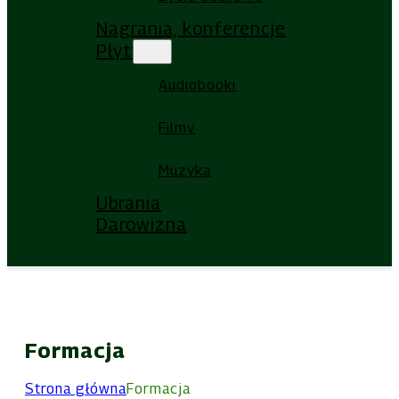
Nagrania, konferencje
Płyty
Audiobooki
Filmy
Muzyka
Ubrania
Darowizna
Formacja
Strona główna
Formacja