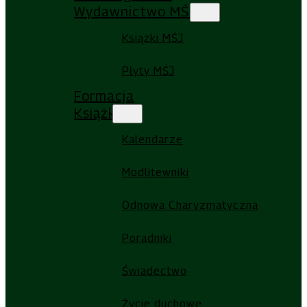
Wydawnictwo MŚJ
Książki MŚJ
Płyty MŚJ
Formacja
Książki
Kalendarze
Modlitewniki
Odnowa Charyzmatyczna
Poradniki
Świadectwo
Życie duchowe