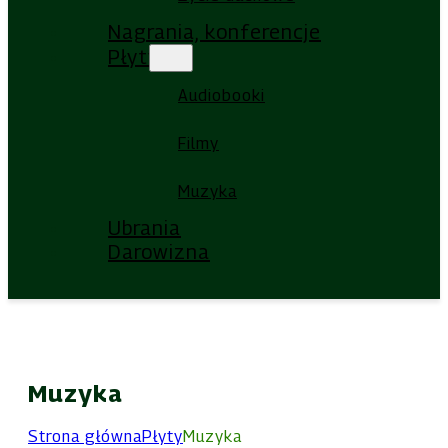
Nagrania, konferencje
Płyty
Audiobooki
Filmy
Muzyka
Ubrania
Darowizna
Muzyka
Strona główna
Płyty
Muzyka