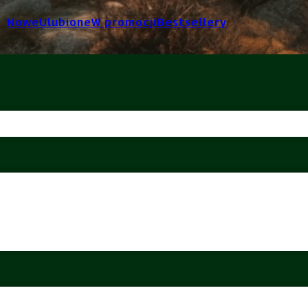
Nowe
Ulubione
W promocji
Bestsellery