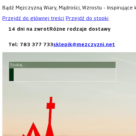
Bądź Mężczyzną Wiary, Mądrości, Wzrostu - Inspirujące
Przejdź do głównej treści
Przejdź do stopki
14 dni na zwrot
Różne rodzaje dostawy
Tel: 783 377 733
sklepik@mezczyzni.net
Szukaj