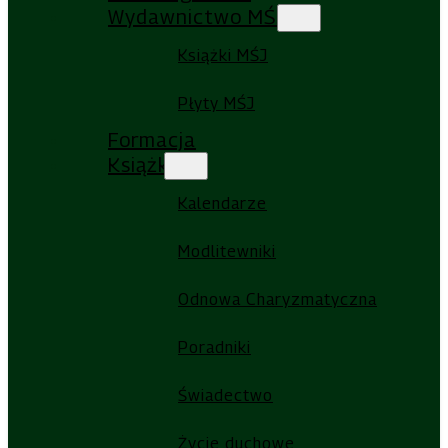
Wydawnictwo MŚJ
Książki MŚJ
Płyty MŚJ
Formacja
Książki
Kalendarze
Modlitewniki
Odnowa Charyzmatyczna
Poradniki
Świadectwo
Życie duchowe