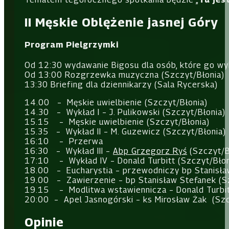
II Męskie Oblężenie jasnej Góry
Program Pielgrzymki
Od 12:30 wydawanie Bigosu dla osób, które go wy
Od 13:00 Rozgrzewka muzyczna (Szczyt/Błonia)
13:30 Briefing dla dziennikarzy (Sala Rycerska)
14.00 – Męskie uwielbienie (Szczyt/Błonia)
14.30 – Wykład I – J. Pulikowski (Szczyt/Błonia)
15.15 – Męskie uwielbienie (Szczyt/Błonia)
15.35 – Wykład II – M. Guzewicz (Szczyt/Błonia)
16:10 – Przerwa
16:30 – Wykład III –
Abp Grzegorz Ryś
(Szczyt/B
17:10 – Wykład IV – Donald Turbitt (Szczyt/Błon
18.00 – Eucharystia – przewodniczy bp Stanisła
19.00 – Zawierzenie – bp Stanisław Stefanek (S
19.15 – Modlitwa wstawiennicza – Donald Turbit
20:00 – Apel Jasnogórski – ks Mirosław Żak (Szc
Opinie