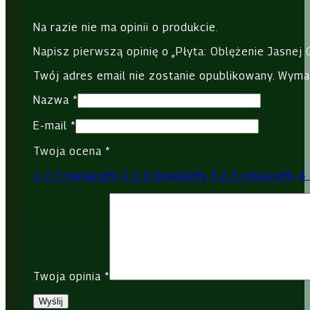
Na razie nie ma opinii o produkcie.
Napisz pierwszą opinię o „Płyta: Oblężenie Jasnej
Twój adres email nie zostanie opublikowany.
Wyma
Nazwa
*
E-mail
*
Twoja ocena
*
1 z 5 gwiazdek
2 z 5 gwiazdek
3 z 5 gwiazdek
4
Twoja opinia
*