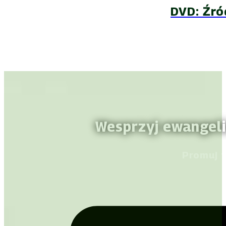
DVD: Źró
Wesprzyj ewangeli
Promuj 