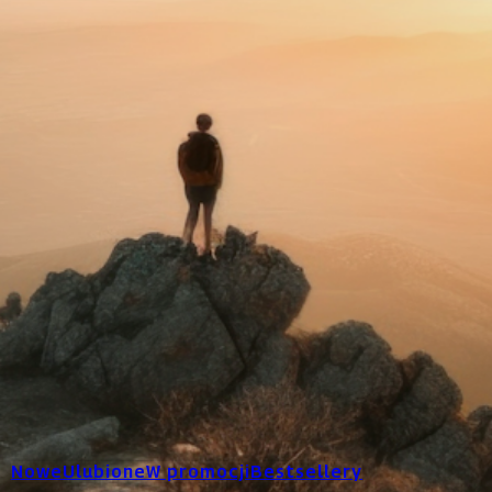
Nowe
Ulubione
W promocji
Bestsellery