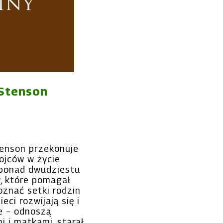
 Stenson
tenson przekonuje
 ojców w życie
 ponad dwudziestu
w, które pomagał
oznać setki rodzin
eci rozwijają się i
ze – odnoszą
i i matkami, starał