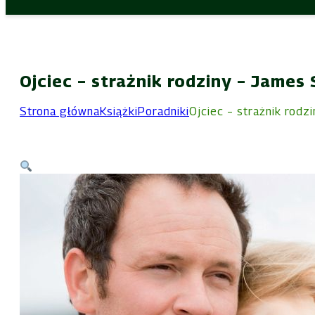
Ojciec – strażnik rodziny – James
Strona główna
Książki
Poradniki
Ojciec – strażnik rodz