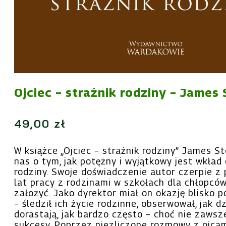
Ojciec – strażnik rodziny – James
49,00
zł
W książce „Ojciec – strażnik rodziny” James S
nas o tym, jak potężny i wyjątkowy jest wkład
rodziny. Swoje doświadczenie autor czerpie z
lat pracy z rodzinami w szkołach dla chłopcó
założyć. Jako dyrektor miał on okazję blisko p
– śledził ich życie rodzinne, obserwował, jak dzi
dorastają, jak bardzo często – choć nie zaws
sukcesy. Poprzez niezliczone rozmowy z ojcam