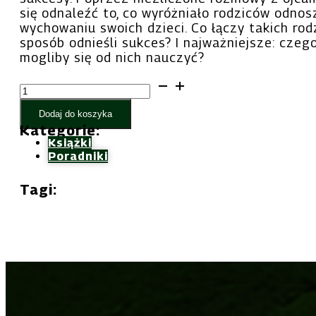
się odnaleźć to, co wyróżniało rodziców odno
wychowaniu swoich dzieci. Co łączy takich rod
sposób odnieśli sukces? I najważniejsze: czego
mogliby się od nich nauczyć?
ilość
Ojciec
Dodaj do koszyka
–
Kategorie:
strażnik
Książki
rodziny
Poradniki
–
James
Tagi:
Stenson