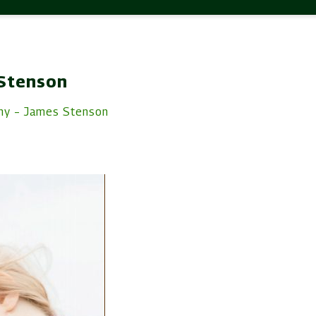
 Stenson
iny – James Stenson