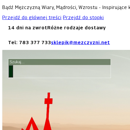
Bądź Mężczyzną Wiary, Mądrości, Wzrostu - Inspirujące
Przejdź do głównej treści
Przejdź do stopki
14 dni na zwrot
Różne rodzaje dostawy
Tel: 783 377 733
sklepik@mezczyzni.net
Szukaj