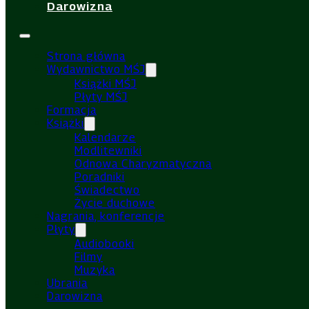
Darowizna
Strona główna
Wydawnictwo MŚJ
Książki MŚJ
Płyty MŚJ
Formacja
Książki
Kalendarze
Modlitewniki
Odnowa Charyzmatyczna
Poradniki
Świadectwo
Życie duchowe
Nagrania, konferencje
Płyty
Audiobooki
Filmy
Muzyka
Ubrania
Darowizna