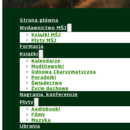
Strona główna
Wydawnictwo MŚJ
Książki MŚJ
Płyty MŚJ
Formacja
Książki
Kalendarze
Modlitewniki
Odnowa Charyzmatyczna
Poradniki
Świadectwo
Życie duchowe
Nagrania, konferencje
Płyty
Audiobooki
Filmy
Muzyka
Ubrania