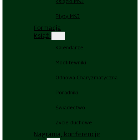
Książki MŚJ
Płyty MŚJ
Formacja
Książki
Kalendarze
Modlitewniki
Odnowa Charyzmatyczna
Poradniki
Świadectwo
Życie duchowe
Nagrania, konferencje