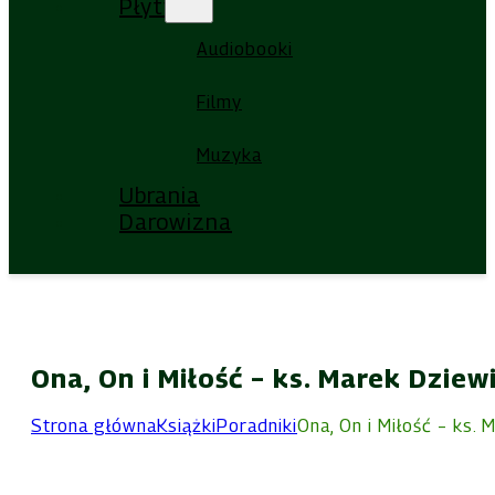
Płyty
Audiobooki
Filmy
Muzyka
Ubrania
Darowizna
Ona, On i Miłość – ks. Marek Dziew
Strona główna
Książki
Poradniki
Ona, On i Miłość – ks. 