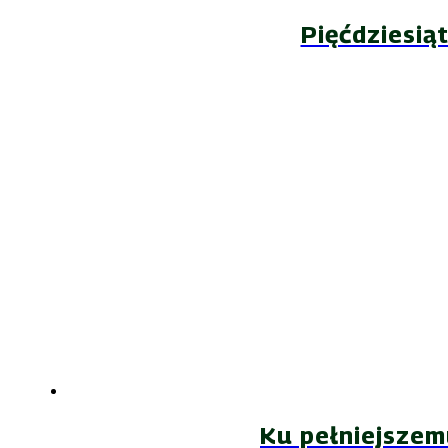
Pięćdziesią
Ku pełniejszem