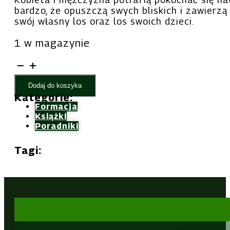
23,00 zł.
20,70 zł.
bardzo, że opuszczą swych bliskich i zawierz
swój własny los oraz los swoich dzieci.
1 w magazynie
ilość
Ona,
Dodaj do koszyka
On
Kategorie:
i
Formacja
Miłość
Książki
-
Poradniki
ks.
Tagi:
Marek
Dziewiecki