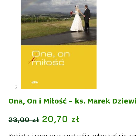
Ona, On i Miłość – ks. Marek Dziew
Pierwotna
Aktualna
20,70
zł
23,00
zł
cena
cena
wynosiła:
wynosi:
Kobieta i mężczyzna potrafią pokochać się n