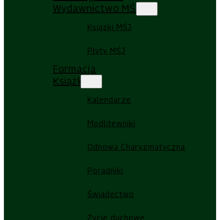
Wydawnictwo MŚJ
Książki MŚJ
Płyty MŚJ
Formacja
Książki
Kalendarze
Modlitewniki
Odnowa Charyzmatyczna
Poradniki
Świadectwo
Życie duchowe