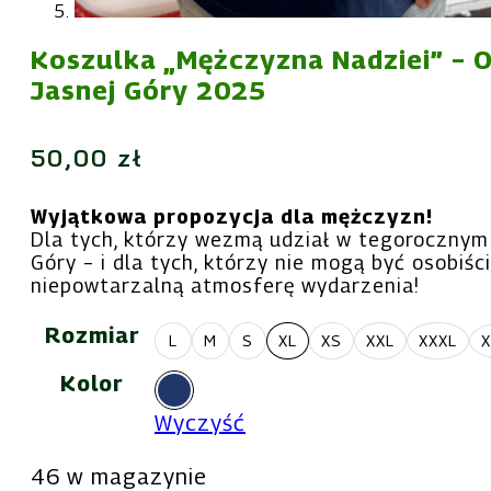
Koszulka „Mężczyzna Nadziei” – 
Jasnej Góry 2025
50,00
zł
Wyjątkowa propozycja dla mężczyzn!
Dla tych, którzy wezmą udział w tegorocznym
Góry – i dla tych, którzy nie mogą być osobiśc
niepowtarzalną atmosferę wydarzenia!
Rozmiar
L
M
S
XL
XS
XXL
XXXL
X
Kolor
Wyczyść
46 w magazynie