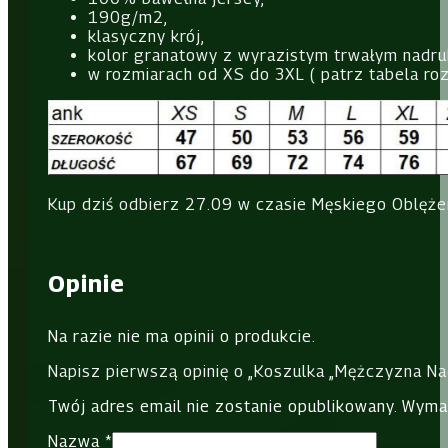
190g/m2,
klasyczny krój,
kolor granatowy z wyrazistym trwałym nadru
w rozmiarach od XS do 3XL ( patrz tabela ro
Kup dziś odbierz 27.09 w czasie Męskiego Oblęże
Opinie
Na razie nie ma opinii o produkcie.
Napisz pierwszą opinię o „Koszulka „Mężczyzna Na
Twój adres email nie zostanie opublikowany.
Wyma
Nazwa
*