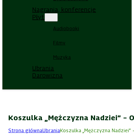
Nagrania, konferencje
Płyty
Audiobooki
Filmy
Muzyka
Ubrania
Darowizna
Koszulka „Mężczyzna Nadziei” – O
Strona główna
Ubrania
Koszulka „Mężczyzna Nadziei” 