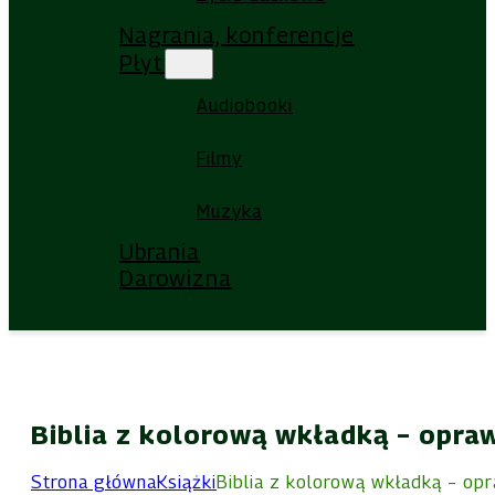
Nagrania, konferencje
Płyty
Audiobooki
Filmy
Muzyka
Ubrania
Darowizna
Biblia z kolorową wkładką – opraw
Strona główna
Książki
Biblia z kolorową wkładką – opr