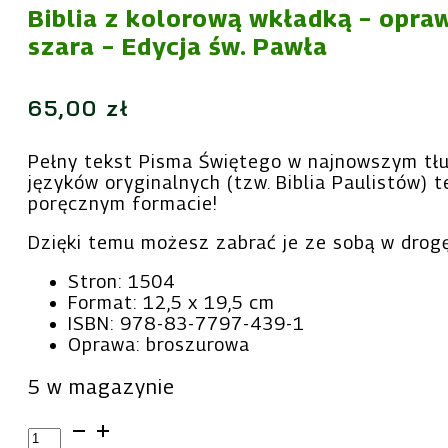
Biblia z kolorową wkładką – opra
szara – Edycja św. Pawła
65,00
zł
Pełny tekst Pisma Świętego w najnowszym tł
języków oryginalnych (tzw. Biblia Paulistów) 
poręcznym formacie!
Dzięki temu możesz zabrać je ze sobą w drogę
Stron: 1504
Format: 12,5 x 19,5 cm
ISBN: 978-83-7797-439-1
Oprawa: broszurowa
5 w magazynie
ilość