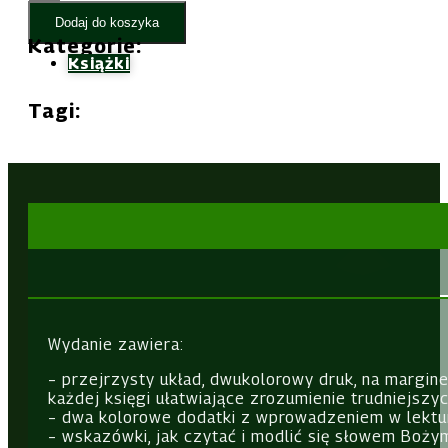
Biblia
Dodaj do koszyka
z
Kategorie:
kolorową
Książki
wkładką
-
Tagi:
oprawa
miękka,
szara
-
Edycja
św.
Pawła
Wydanie zawiera:
– przejrzysty układ, dwukolorowy druk, na margin
każdej księgi ułatwiające zrozumienie trudniejszyc
– dwa kolorowe dodatki z wprowadzeniem w lekturę B
– wskazówki, jak czytać i modlić się słowem Boży