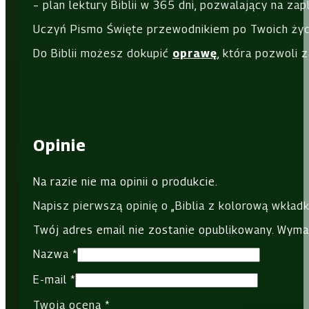
– plan lektury Biblii w 365 dni, pozwalający na z
Uczyń Pismo Święte przewodnikiem po Twoich życi
Do Biblii możesz dokupić
oprawę
, która
pozwoli z
Opinie
Na razie nie ma opinii o produkcie.
Napisz pierwszą opinię o „Biblia z kolorową wkład
Twój adres email nie zostanie opublikowany.
Wyma
Nazwa
*
E-mail
*
Twoja ocena
*