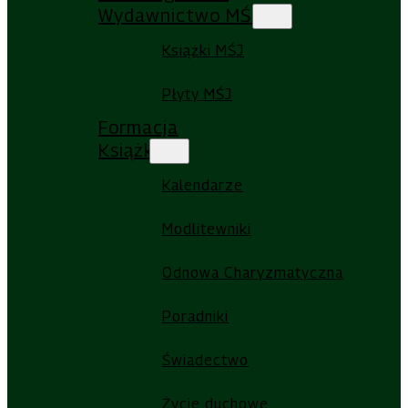
Wydawnictwo MŚJ
Książki MŚJ
Płyty MŚJ
Formacja
Książki
Kalendarze
Modlitewniki
Odnowa Charyzmatyczna
Poradniki
Świadectwo
Życie duchowe