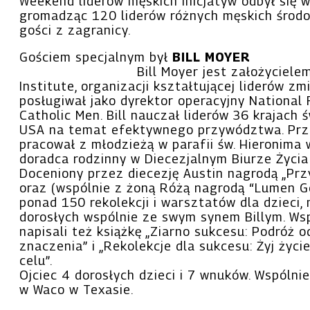
Weekend liderów męskich inicjatyw odbył się 
gromadząc 120 liderów różnych męskich środow
gości z zagranicy.
Gościem specjalnym był
BILL MOYER
Bill Moyer jest założyciel
Institute, organizacji kształtującej liderów zm
posługiwał jako dyrektor operacyjny National 
Catholic Men. Bill nauczał liderów 36 krajach
USA na temat efektywnego przywództwa. Prz
pracował z młodzieżą w parafii św. Hieronima
doradca rodzinny w Diecezjalnym Biurze Życi
Doceniony przez diecezję Austin nagrodą „Prz
oraz (wspólnie z żoną Różą nagrodą “Lumen G
ponad 150 rekolekcji i warsztatów dla dzieci, 
dorosłych wspólnie ze swym synem Billym. Ws
napisali też książkę „Ziarno sukcesu: Podróż 
znaczenia” i „Rekolekcje dla sukcesu: Żyj ży
celu”.
Ojciec 4 dorosłych dzieci i 7 wnuków. Wspólni
w Waco w Texasie.