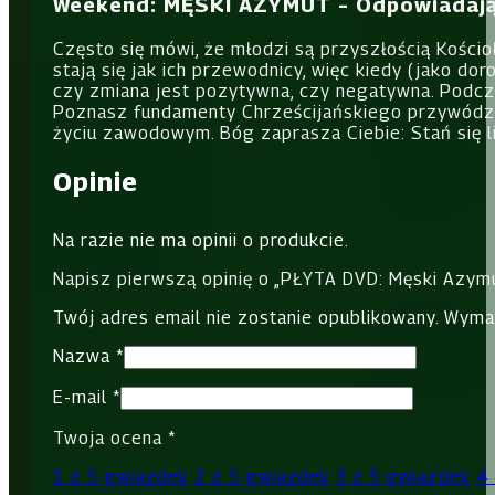
Weekend: MĘSKI AZYMUT – Odpowiadają
Często się mówi, że młodzi są przyszłością Kościo
stają się jak ich przewodnicy, więc kiedy (jako do
czy zmiana jest pozytywna, czy negatywna. Podcz
Poznasz fundamenty Chrześcijańskiego przywództw
życiu zawodowym. Bóg zaprasza Ciebie: Stań się 
Opinie
Na razie nie ma opinii o produkcie.
Napisz pierwszą opinię o „PŁYTA DVD: Męski Azym
Twój adres email nie zostanie opublikowany.
Wyma
Nazwa
*
E-mail
*
Twoja ocena
*
1 z 5 gwiazdek
2 z 5 gwiazdek
3 z 5 gwiazdek
4