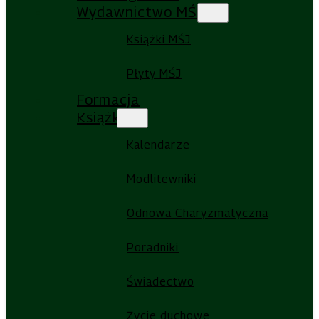
Wydawnictwo MŚJ
Książki MŚJ
Płyty MŚJ
Formacja
Książki
Kalendarze
Modlitewniki
Odnowa Charyzmatyczna
Poradniki
Świadectwo
Życie duchowe