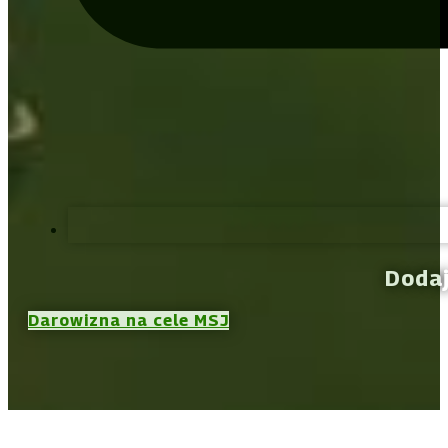
Dodaj
Darowizna na cele MSJ