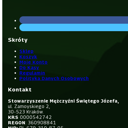
Skróty
Sklep
Koszyk
Moje Konto
Do Kasy
Regulamin
Polityka Danych Osobowych
Kontakt
Stowarzyszenie Mężczyźni Świętego Józefa,
ul. Zamoyskiego 2,
30-523 Kraków.
KRS
0000542742
REGON
: 360908841