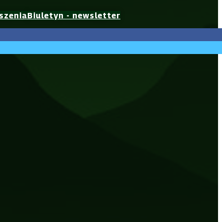
szenia
Biuletyn - newsletter