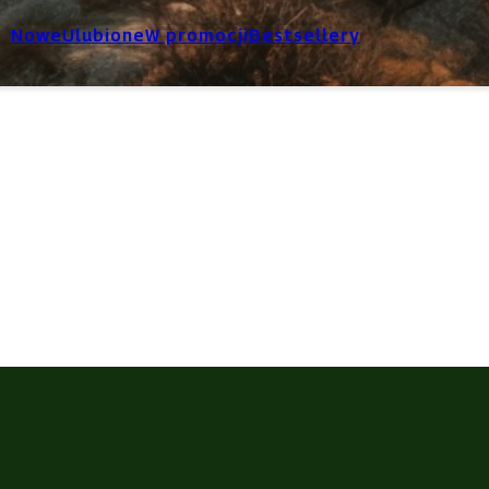
Nowe
Ulubione
W promocji
Bestsellery