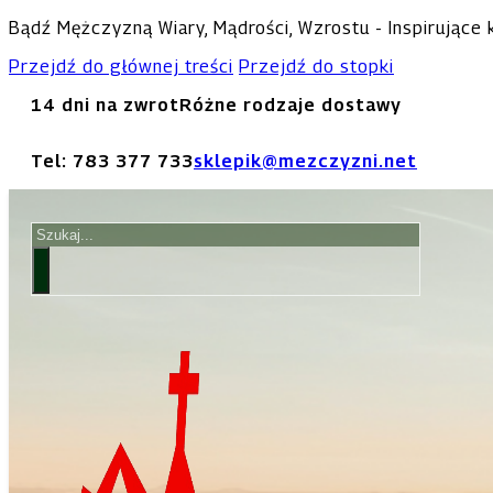
Bądź Mężczyzną Wiary, Mądrości, Wzrostu - Inspirujące
Przejdź do głównej treści
Przejdź do stopki
14 dni na zwrot
Różne rodzaje dostawy
Tel: 783 377 733
sklepik@mezczyzni.net
Szukaj