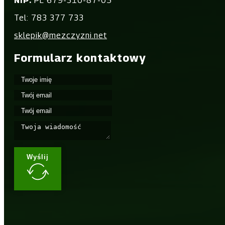
NIP:
PL 679-310-87-05
Tel: 783 377 733
sklepik@mezczyzni.net
Formularz kontaktowy
Wyślij