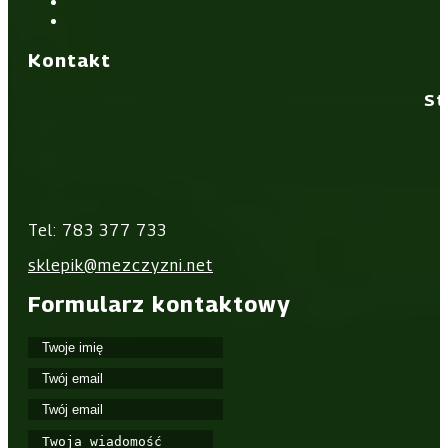
Kontakt
St
Tel: 783 377 733
sklepik@mezczyzni.net
Formularz kontaktowy