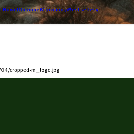
Nowe
Ulubione
W promocji
Bestsellery
5/04/cropped-m_logo.jpg