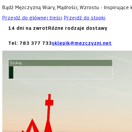
Bądź Mężczyzną Wiary, Mądrości, Wzrostu - Inspirujące
Przejdź do głównej treści
Przejdź do stopki
14 dni na zwrot
Różne rodzaje dostawy
Tel: 783 377 733
sklepik@mezczyzni.net
Szukaj