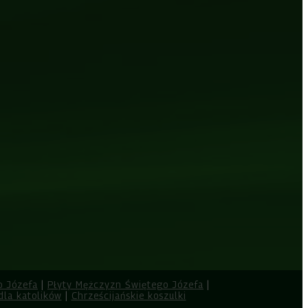
o Józefa
|
Płyty Mężczyzn Świętego Józefa
|
dla katolików
|
Chrześcijańskie koszulki