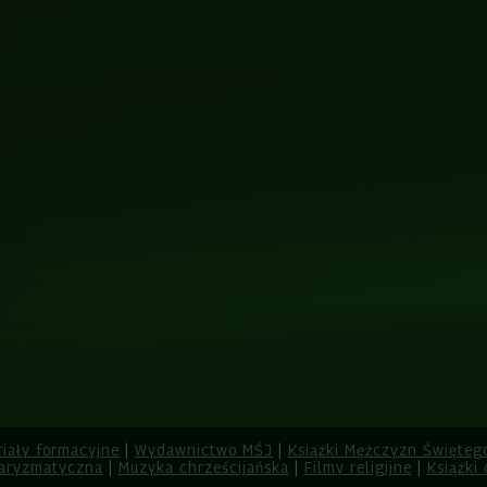
riały formacyjne
|
Wydawnictwo MŚJ
|
Książki Mężczyzn Święteg
aryzmatyczna
|
Muzyka chrześcijańska
|
Filmy religijne
|
Książki 