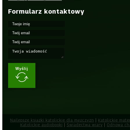
Formularz kontaktowy
Wyślij
Najlepsze książki katolickie dla mężczyzn
|
Katolickie mate
Katolickie audiobooki
|
Świadectwa wiary
|
Odnowa ch