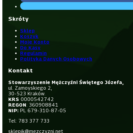
Skróty
Sklep
Koszyk
Moje Konto
Do Kasy
Regulamin
Polityka Danych Osobowych
Kontakt
Stowarzyszenie Mężczyźni Świętego Józefa,
ul. Zamoyskiego 2,
30-523 Kraków.
KRS
0000542742
REGON
: 360908841
NIP:
PL 679-310-87-05
Tel: 783 377 733
sklepik@mezczyzni.net