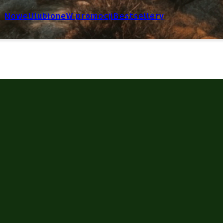
Nowe
Ulubione
W promocji
Bestsellery