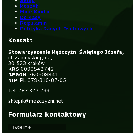
Sklep
Koszyk
Moje Konto
Do Kasy
Regulamin
Polityka Danych Osobowych
Kontakt
Stowarzyszenie Mężczyźni Świętego Józefa,
ul. Zamoyskiego 2,
30-523 Kraków.
KRS
0000542742
REGON
: 360908841
NIP:
PL 679-310-87-05
Tel: 783 377 733
sklepik@mezczyzni.net
Formularz kontaktowy