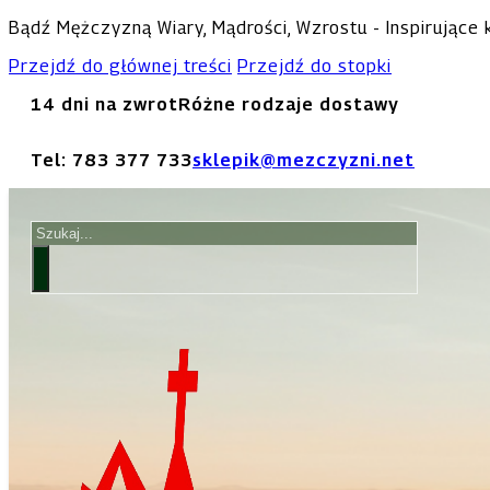
Bądź Mężczyzną Wiary, Mądrości, Wzrostu - Inspirujące
Przejdź do głównej treści
Przejdź do stopki
14 dni na zwrot
Różne rodzaje dostawy
Tel: 783 377 733
sklepik@mezczyzni.net
Szukaj