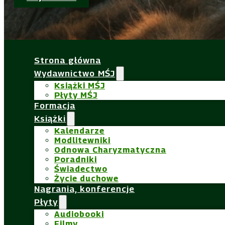
Strona główna
Wydawnictwo MŚJ
Książki MŚJ
Płyty MŚJ
Formacja
Książki
Kalendarze
Modlitewniki
Odnowa Charyzmatyczna
Poradniki
Świadectwo
Życie duchowe
Nagrania, konferencje
Płyty
Audiobooki
Filmy