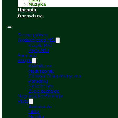
Muzyka
Ubrania
Darowizna
Strona główna
Wydawnictwo MŚJ
Książki MŚJ
Płyty MŚJ
Formacja
Książki
Kalendarze
Modlitewniki
Odnowa Charyzmatyczna
Poradniki
Świadectwo
Życie duchowe
Nagrania, konferencje
Płyty
Audiobooki
Filmy
Muzyka