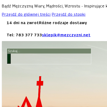
Bądź Mężczyzną Wiary, Mądrości, Wzrostu - Inspirujące
Przejdź do głównej treści
Przejdź do stopki
14 dni na zwrot
Różne rodzaje dostawy
Tel: 783 377 733
sklepik@mezczyzni.net
Szukaj