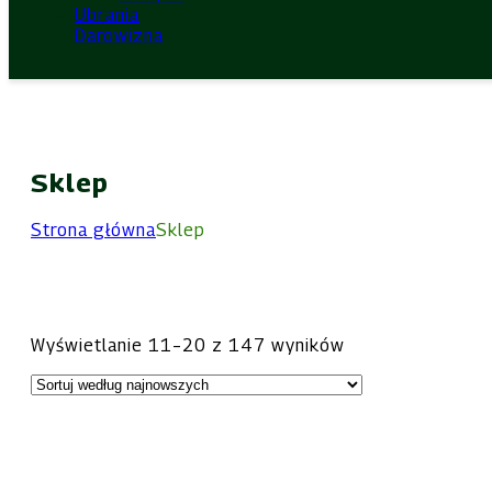
Ubrania
Darowizna
Sklep
Strona główna
Sklep
Posortowane
Wyświetlanie 11–20 z 147 wyników
według
najnowszych