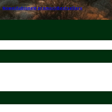
Nowe
Ulubione
W promocji
Bestsellery